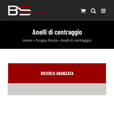
Salta
al
contenuto
Anelli di centraggio
Home
»
Gruppo Ruota
»
Anelli di centraggio
RICERCA AVANZATA