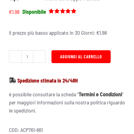
€
1,98
Disponibile
Valutato
3
5.00
su 5 su
base di
Il prezzo più basso applicato in 30 Giorni:
€
1,98
recensioni
AGGIUNGI AL CARRELLO
Anello
Di
Centraggio
Spedizione stimata in 24/48H
76.1
66.1
è possibile consultare la scheda “
Termini e Condizioni
”
per
per maggiori informazioni sulla nostra politica riguardo
Cerchi
le spedizioni.
in
Lega
COD:
ACP761-661
in