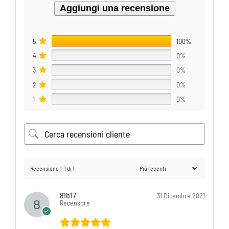
Aggiungi una recensione
5
100%
4
0%
3
0%
2
0%
1
0%
Recensione 1-1 di 1
81b17
31 Dicembre 2021
Recensore