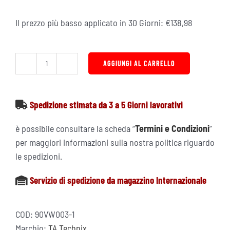
5.00
su 5 su
base di
Il prezzo più basso applicato in 30 Giorni:
€
138,98
recensioni
AGGIUNGI AL CARRELLO
Kit
Aspirazione
Diretta
Spedizione stimata da 3 a 5 Giorni lavorativi
Completa
Audi
è possibile consultare la scheda “
Termini e Condizioni
”
Seat
per maggiori informazioni sulla nostra politica riguardo
Skoda
le spedizioni.
VW
Servizio di spedizione da magazzino Internazionale
1.8
2.0
TSI
COD:
90VW003-1
TFSI
Marchio:
TA Technix