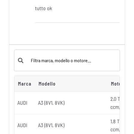
tutto ok
Marca
Modello
Motore, A
2.0 TFSI (2
AUDI
A3 (8V1, 8VK)
ccm, 140 K
1.8 TFSI (2
AUDI
A3 (8V1, 8VK)
ccm, 132 K