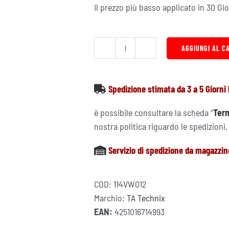
Il prezzo più basso applicato in 30 Gi
AGGIUNGI AL C
Kit
Aspirazione
Diretta
Spedizione stimata da 3 a 5 Giorni 
Carbonio
Audi
è possibile consultare la scheda “
Term
Seat
nostra politica riguardo le spedizioni.
Skoda
Servizio di spedizione da magazzin
VW
1.8
2.0
COD:
114VW012
TSI
Marchio:
TA Technix
TFSI
EAN:
4251016714993
CJX