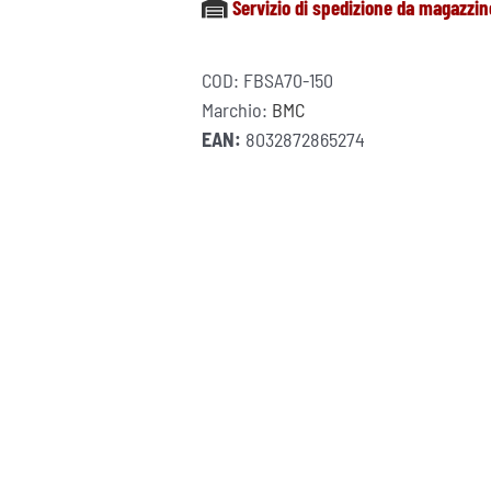
Servizio di spedizione da magazzin
150
quantità
COD:
FBSA70-150
Marchio:
BMC
EAN:
8032872865274