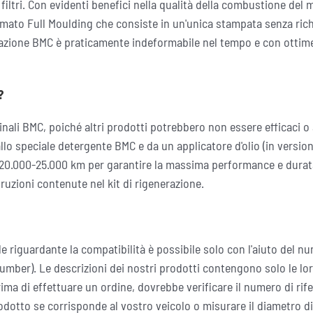
i filtri. Con evidenti benefici nella qualità della combustione del m
mato Full Moulding che consiste in un'unica stampata senza richi
razione BMC è praticamente indeformabile nel tempo e con ottime 
?
nali BMC, poiché altri prodotti potrebbero non essere efficaci o a
allo speciale detergente BMC e da un applicatore d'olio (in versio
gni 20.000-25.000 km per garantire la massima performance e durata
struzioni contenute nel kit di rigenerazione.
e riguardante la compatibilità è possibile solo con l'aiuto del nume
ber). Le descrizioni dei nostri prodotti contengono solo le lor
 Prima di effettuare un ordine, dovrebbe verificare il numero di ri
rodotto se corrisponde al vostro veicolo o misurare il diametro d