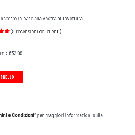
l'incastro in base alla vostra autovettura
(
8
recensioni dei clienti)
 su
orni:
€
32,98
ni
ARRELLO
ini e Condizioni
” per maggiori informazioni sulla