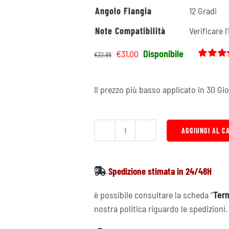
Angolo Flangia
12 Gradi
Note Compatibilità
Verificare 
Il
Il
€
31,00
Disponibile
€
32,98
prezzo
prezzo
Valutato
8
5.00
su 5
originale
attuale
base di
Il prezzo più basso applicato in 30 Gi
era:
è:
recensio
€32,98.
€31,00.
AGGIUNGI AL C
Filtro
Aria
Sportivo
Spedizione stimata in 24/48H
Conico
BMC
è possibile consultare la scheda “
Term
Universale
nostra politica riguardo le spedizioni.
FBSA70-