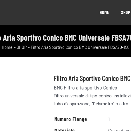
HOME
SHOP
ro Aria Sportivo Conico BMC Universale FBSA7
Home
»
SHOP
»
Filtro Aria Sportivo Conico BMC Universale FBSA70-150
Filtro Aria Sportivo Conico BM
BMC Filtro aria sportivo Conico
Filtro universale di tipo conico, install
tubo d’aspirazione, “Debimetro” o altro
Numero Flange
1
Materiale
Garza di co