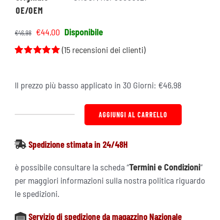
OE/OEM
Il
Il
€
44,00
Disponibile
€
46,98
prezzo
prezzo
(
15
recensioni dei clienti)
originale
attuale
Valutato
15
era:
è:
5.00
su 5 su
base di
€46,98.
€44,00.
Il prezzo più basso applicato in 30 Giorni:
€
46,98
recensioni
AGGIUNGI AL CARRELLO
Filtro
Aria
Spedizione stimata in 24/48H
Sportivo
BMC
è possibile consultare la scheda “
Termini e Condizioni
”
-
per maggiori informazioni sulla nostra politica riguardo
FB409/01
le spedizioni.
quantità
Servizio di spedizione da magazzino Nazionale