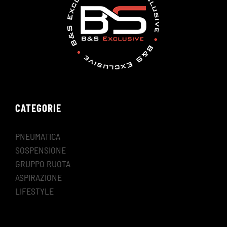
200 PS
TT Roadster
2.0 TFSI quattro (2008/06-
AUDI
(8J9)
147 KW, 200 PS
TT Roadster
2.0 TFSI (2007/03-2010/06)
AUDI
(8J9)
200 PS
CATEGORIE
X-BOW
KTM
2.0 (2008/07-2024/12) 1984
Cabriolet
PNEUMATICA
X-BOW
2.0 R (2010/07-2024/12) 19
SOSPENSIONE
KTM
Cabriolet
PS
GRUPPO RUOTA
ASPIRAZIONE
X-BOW
2.0 GT (2013/05-2024/12) 1
KTM
LIFESTYLE
Cabriolet
PS
X-BOW
2.0 R (2010/07-2024/12) 19