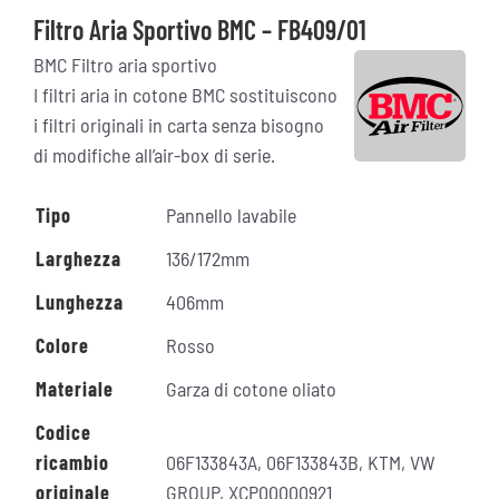
Filtro Aria Sportivo BMC – FB409/01
BMC Filtro aria sportivo
I filtri aria in cotone BMC sostituiscono
i filtri originali in carta senza bisogno
di modifiche all’air-box di serie.
Tipo
Pannello lavabile
Larghezza
136/172mm
Lunghezza
406mm
Colore
Rosso
Materiale
Garza di cotone oliato
Codice
ricambio
06F133843A, 06F133843B, KTM, VW
originale
GROUP, XCP00000921