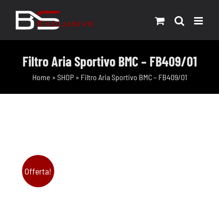
Salta
al
contenuto
Filtro Aria Sportivo BMC – FB409/01
Home
»
SHOP
»
Filtro Aria Sportivo BMC – FB409/01
Offerta!